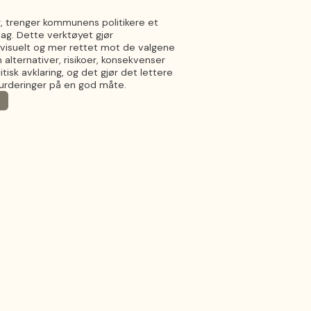
ng, trenger kommunens politikere et
lag. Dette verktøyet gjør
visuelt og mer rettet mot de valgene
m alternativer, risikoer, konsekvenser
sk avklaring, og det gjør det lettere
vurderinger på en god måte.