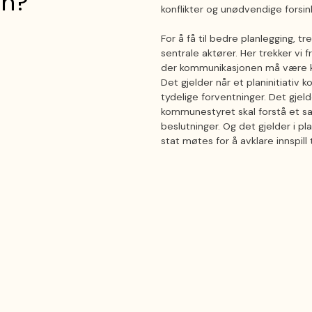
on?
konflikter og unødvendige forsink
For å få til bedre planlegging, t
sentrale aktører. Her trekker vi
der kommunikasjonen må være kla
Det gjelder når et planinitiativ 
tydelige forventninger. Det gjeld
kommunestyret skal forstå et s
beslutninger. Og det gjelder i 
stat møtes for å avklare innspill t