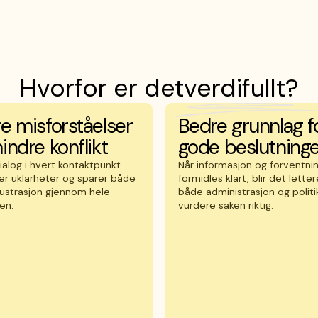
Hvorfor er det
verdifullt?
e misforståelser
Bedre grunnlag f
indre konflikt
gode beslutning
ialog i hvert kontaktpunkt
Når informasjon og forventni
er uklarheter og sparer både
formidles klart, blir det letter
rustrasjon gjennom hele
både administrasjon og politi
en.
vurdere saken riktig.