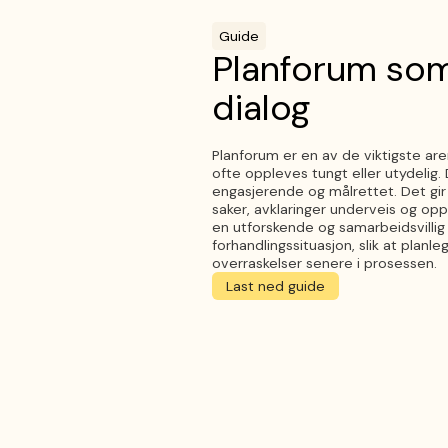
Guide
Planforum som
dialog
Planforum er en av de viktigste are
ofte oppleves tungt eller utydelig
engasjerende og målrettet. Det gir
saker, avklaringer underveis og opp
en utforskende og samarbeidsvillig
forhandlingssituasjon, slik at planl
overraskelser senere i prosessen.
Last ned guide