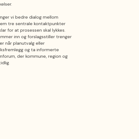
elser.
renger vi bedre dialog mellom
 frem tre sentrale kontaktpunkter
r for at prosessen skal lykkes.
kommer inn og forslagsstiller trenger
er når planutvalg eller
aksfremlegg og ta informerte
planforum, der kommune, region og
idlig.