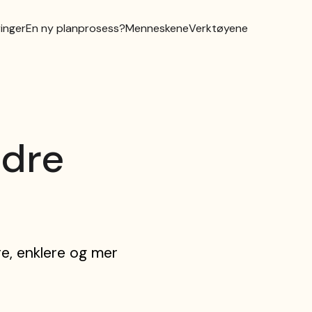
inger
En ny planprosess?
Menneskene
Verktøyene
edre
e, enklere og mer